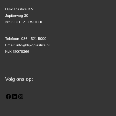
Dijko Plastics B.V.
Jupiterweg 30
3893 GD ZEEWOLDE
Telefoon: 036 - 521 5000
Email: info@dijkoplastics.nl
KvK 39078366
Facebook
LinkedIn
Instagram
Volg ons op: