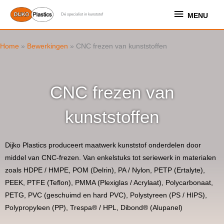
Ga
MENU
MENU
Dé specialist in kunststof
naar
de
inhoud
Home
»
Bewerkingen
»
CNC frezen van kunststoffen
CNC frezen van
kunststoffen
Dijko Plastics produceert maatwerk kunststof onderdelen door
middel van CNC-frezen. Van enkelstuks tot seriewerk in materialen
zoals HDPE / HMPE, POM (Delrin), PA / Nylon, PETP (Ertalyte),
PEEK, PTFE (Teflon), PMMA (Plexiglas / Acrylaat), Polycarbonaat,
PETG, PVC (geschuimd en hard PVC), Polystyreen (PS / HIPS),
Polypropyleen (PP), Trespa® / HPL, Dibond® (Alupanel)