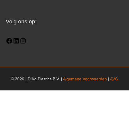
Facebook
LinkedIn
Instagram
Volg ons op:
© 2026 | Dijko Plastics B.V. |
Algemene Voorwaarden
|
AVG