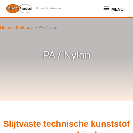
Ga
MENU
MENU
Dé specialist in kunststof
naar
de
inhoud
Home
»
Materiaal
»
PA / Nylon
PA / Nylon
Slijtvaste technische kunststof