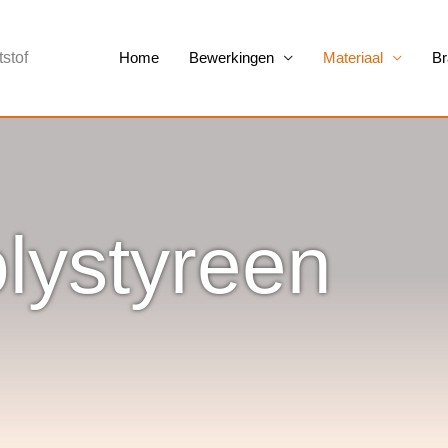
tstof
Home
Bewerkingen
Materiaal
Br
lystyreen