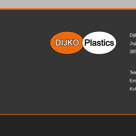
Dij
Jup
38
Tel
Ema
Kv