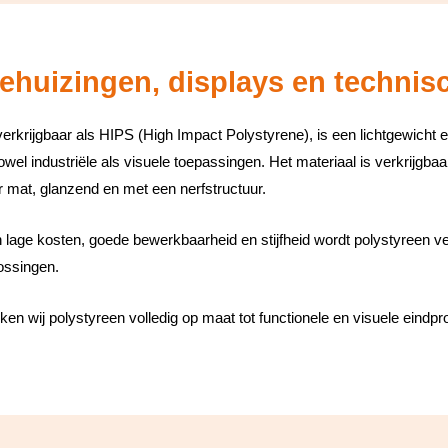
behuizingen, displays en techni
rkrijgbaar als HIPS (High Impact Polystyrene), is een lichtgewicht en r
owel industriële als visuele toepassingen. Het materiaal is verkrijgbaa
 mat, glanzend en met een nerfstructuur.
 lage kosten, goede bewerkbaarheid en stijfheid wordt polystyreen v
lossingen.
rken wij polystyreen volledig op maat tot functionele en visuele eindpr