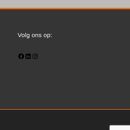
Facebook
LinkedIn
Instagram
Volg ons op: