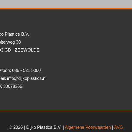
ko Plastics B.V.
iterweg 30
93 GD ZEEWOLDE
efoon: 036 - 521 5000
il: info@dijkoplastics.nl
K 39078366
© 2026 | Dijko Plastics B.V. |
Algemene Voorwaarden
|
AVG