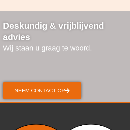
Deskundig & vrijblijvend
advies
Wij staan u graag te woord.
NEEM CONTACT OP