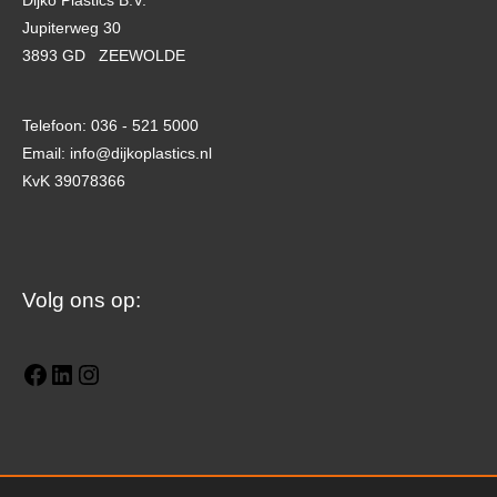
Dijko Plastics B.V.
Jupiterweg 30
3893 GD ZEEWOLDE
Telefoon: 036 - 521 5000
Email: info@dijkoplastics.nl
KvK 39078366
Facebook
LinkedIn
Instagram
Volg ons op: