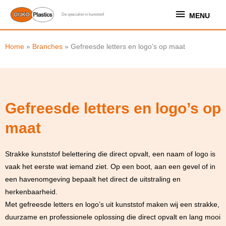
Ga
MENU
MENU
Dé specialist in kunststof
naar
de
inhoud
Home
»
Branches
»
Gefreesde letters en logo’s op maat
Gefreesde letters en logo’s op
maat
Strakke kunststof belettering die direct opvalt, een naam of logo is
vaak het eerste wat iemand ziet. Op een boot, aan een gevel of in
een havenomgeving bepaalt het direct de uitstraling en
herkenbaarheid.
Met gefreesde letters en logo’s uit kunststof maken wij een strakke,
duurzame en professionele oplossing die direct opvalt en lang mooi