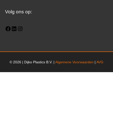
Facebook
LinkedIn
Instagram
Volg ons op:
© 2026 | Dijko Plastics B.V. |
Algemene Voorwaarden
|
AVG