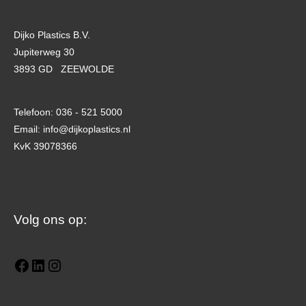
Dijko Plastics B.V.
Jupiterweg 30
3893 GD ZEEWOLDE
Telefoon: 036 - 521 5000
Email: info@dijkoplastics.nl
KvK 39078366
Facebook
LinkedIn
Instagram
Volg ons op: